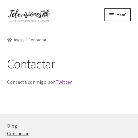
Ir
Ir
Menú
a
al
la
contenido
Pequeñas
navegación
Inicio
Contactar
Medianas
Contactar
Grandes
Gigantes
Contacta conmigo por
Twitter
4K
8K
Blog
OLED
Contactar