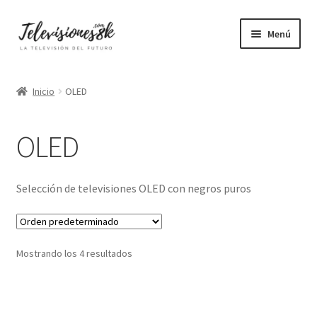
Ir
Ir
Menú
a
al
la
contenido
Pequeñas
navegación
Inicio
OLED
Medianas
OLED
Grandes
Gigantes
Selección de televisiones OLED con negros puros
4K
Mostrando los 4 resultados
8K
OLED