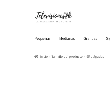
Ir
Ir
a
al
la
contenido
navegación
Pequeñas
Medianas
Grandes
Gi
Inicio
Tamaño del producto
65 pulgadas