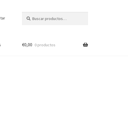
Buscar
Buscar
tar
por:
s
€
0,00
0 productos