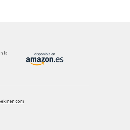
n la
eekmen.com