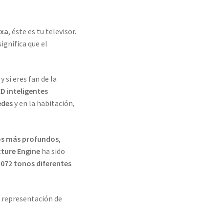
exa
, éste es tu televisor.
significa que el
y si eres fan de la
D inteligentes
edes
y en la habitación,
s más profundos
,
cture Engine
ha sido
.072 tonos diferentes
 representación de