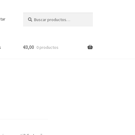
Buscar
Buscar
tar
por:
s
€
0,00
0 productos