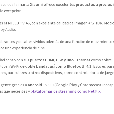
creto que la marca
Xiaomi
ofrece excelentes productos a precios 
la excepción.
es el
MI LED TV 4S
, con excelente calidad de imagen 4K/HDR, Moti
by Audio.
ibrantes y detalles vívidos además de una función de movimiento 
ce una experiencia de cine.
dad tanto con sus
puertos HDMI, USB y uno Ethernet
como sobre l
cluyen
Wi-Fi de doble banda, así como Bluetooth 4.2.
Esto es par
ces, auriculares u otros dispositivos, como controladores de jueg
igente gracias a
Android TV 9.0
(Google Play y Chromecast incorp
es que necesites y
plataformas de streaming como Netflix.