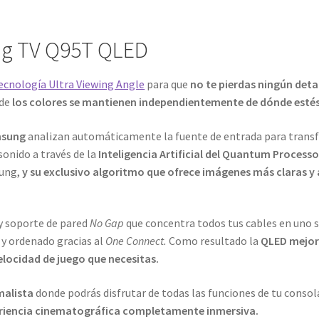
g TV Q95T QLED
ecnología Ultra Viewing Angle
para que
no te pierdas ningún detal
 de
los colores se mantienen independientemente de dónde esté
msung
analizan automáticamente la fuente de entrada para transf
sonido a través de la
Inteligencia Artificial del Quantum Processo
sung,
y su exclusivo algoritmo que ofrece imágenes más claras y
y soporte de pared
No Gap
que concentra todos tus cables en uno s
y ordenado gracias al
One Connect.
Como resultado la
QLED mejora
velocidad de juego que necesitas.
malista
donde podrás disfrutar de todas las funciones de tu consol
riencia cinematográfica completamente inmersiva.