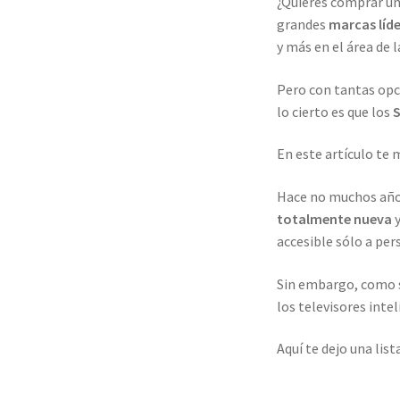
¿Quieres comprar u
grandes
marcas líde
y más en el área de 
Pero con tantas opc
lo cierto es que los
En este artículo te
Hace no muchos añ
totalmente nueva
y
accesible sólo a per
Sin embargo, como 
los televisores int
Aquí te dejo una list