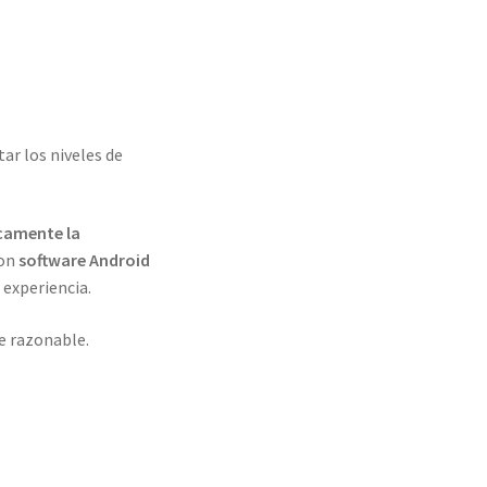
tar los niveles de
camente la
con
software Android
 experiencia.
te razonable.