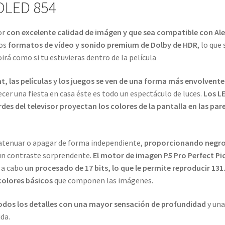
 OLED 854
sor
con excelente calidad de imágen y que sea compatible con Al
os
formatos de vídeo y sonido premium de Dolby de HDR
, lo que 
oirá como si tu estuvieras dentro de la película
ht, las películas y los juegos se ven de una forma más envolvente
ecer una fiesta en casa éste es todo un espectáculo de luces.
Los LE
des del televisor proyectan los colores de la pantalla en las par
 atenuar o apagar de forma independiente,
proporcionando negro
 un contraste sorprendente.
El motor de imagen P5 Pro Perfect Pi
r a cabo
un procesado de 17 bits, lo que le permite reproducir 131
colores básicos
que componen las imágenes.
odos los detalles con una mayor sensación de profundidad
y una
da.