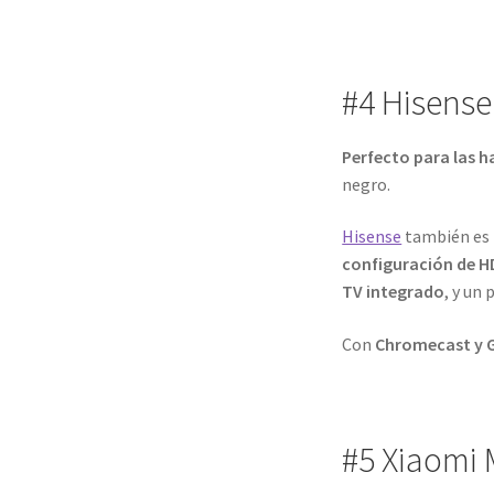
#4 Hisens
Perfecto para las 
negro.
Hisense
también es 
configuración de 
TV integrado
, y un
Con
Chromecast y G
#5 Xiaomi 