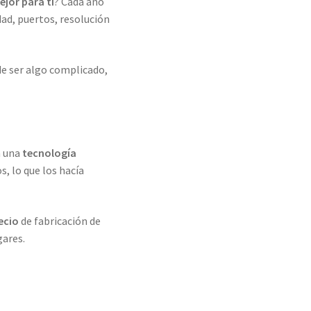
ejor para ti
? Cada año
ad, puertos, resolución
e ser algo complicado,
a una
tecnología
s, lo que los hacía
ecio
de fabricación de
gares.