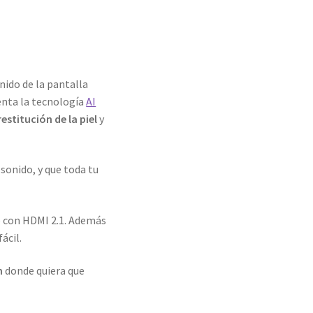
nido de la pantalla
enta la tecnología
AI
restitución de la piel
y
sonido, y que toda tu
e con HDMI 2.1. Además
ácil.
n
donde quiera que