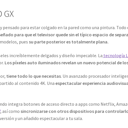
D GX
y pensado para estar colgado en la pared como una pintura. Todo 
eñado para que el televisor quede sin el típico espacio de separ
 modelos, pues
su parte posterior es totalmente plana.
iseles increíblemente delgados y diseño impecable. La
tecnología 
or.
Los píxeles auto iluminados revelan un nuevo potencial de los
ior,
tiene todo lo que necesitas
. Un avanzado procesador intelige
partido al contenido 4K. Una
espectacular experiencia audiovisu
ando integra botones de acceso directo a apps como Netflix, Ama
V
, así como
sincronizarse con otros dispositivos para controlarlo
nversión y un añadido espectacular a tu sala.