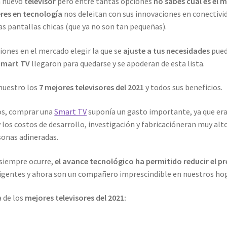
n nuevo
televisor
pero entre tantas opciones
no sabes cuál es el m
res en tecnología
nos deleitan con sus innovaciones en conectivid
las pantallas chicas (que ya no son tan pequeñas).
iones en el mercado elegir la que se
ajuste a tus necesidades
pued
Smart TV
llegaron para quedarse y se apoderan de esta lista.
 muestro los
7 mejores televisores del 2021
y todos sus beneficios.
os, comprar una
Smart TV
suponía un gasto importante, ya que er
 los costos de desarrollo, investigación y fabricacióneran muy alto
sonas adineradas.
siempre ocurre,
el avance tecnológico ha permitido reducir el pr
eligentes y ahora son un compañero imprescindible en nuestros ho
a de los
mejores televisores del 2021: