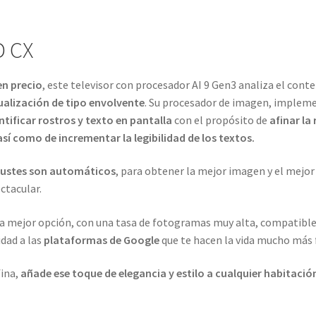
D CX
n precio
, este televisor con procesador AI 9 Gen3 analiza el conte
ualización de tipo envolvente
. Su procesador de imagen, implem
ntificar rostros y texto en pantalla
con el propósito de
afinar la 
así como de incrementar la legibilidad de los textos.
ajustes son automáticos
, para obtener la mejor imagen y el mejor 
ctacular.
la mejor opción, con una tasa de fotogramas muy alta, compatibl
idad a las
plataformas de Google
que te hacen la vida mucho más f
fina,
añade ese toque de elegancia y estilo a cualquier habitació