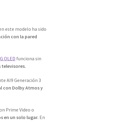
en este modelo ha sido
ación con la pared
LG OLED
funciona sin
 televisores.
nte AI9 Generación 3
al con Dolby Atmos y
zon Prime Video o
s en un solo lugar.
En