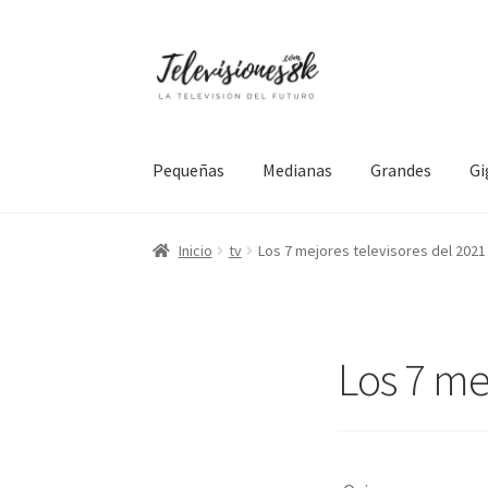
Ir
Ir
a
al
la
contenido
navegación
Pequeñas
Medianas
Grandes
Gi
Inicio
tv
Los 7 mejores televisores del 2021
Los 7 me