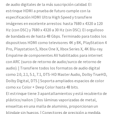
de audio digitales de la más suscripción calidad. El
estrinque HDMI a prueba de futuro cumple con la
especificación HDMI Ultra High Speed y transfiere
imágenes en excelente arrestos: hasta 7680 x 4320 a 120
Hz (con DSC) y 7680 x 4320 a 30 Hz (sin DSC). El orgulloso
de bandada es de hasta 48 Gbps. Terminado para todos los
dispositivos HDMI como televisores 4K y 8K, PlayStation 4
Pro, Playstation 5, Xbox One X, Xbox Series X, 4K Blu-ray.
Empalme de componentes AV habilitados para internet
con ARC (surco de retorno de audio/surco de retorno de
audio). | Transfiere todos los formatos de audio digital
como 2.0, 2.1, 5.1, 7.1, DTS-HD Master Audio, Dolby TrueHD,
Dolby Digital, DTS | Soporta ampliados espacios de color
como x.v. Color + Deep Color hasta 48 bits.
El estrinque tiene 3 apantallamientos y está recubierto de
plástico/nailon. | Dos láminas vaporizadas de metal,
envueltas en una malla de aluminio, proporcionan un
blindaje sin huecos. | Conectores de precisión a medida.