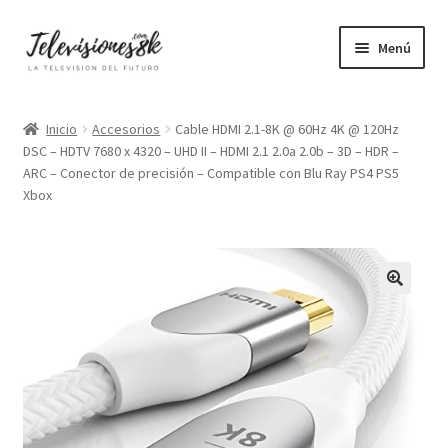
Ir
Ir
Menú
a
al
la
contenido
Pequeñas
navegación
Inicio
Accesorios
Cable HDMI 2.1-8K @ 60Hz 4K @ 120Hz
DSC – HDTV 7680 x 4320 – UHD II – HDMI 2.1 2.0a 2.0b – 3D – HDR –
Medianas
ARC – Conector de precisión – Compatible con Blu Ray PS4 PS5
Xbox
Grandes
Gigantes
4K
8K
OLED