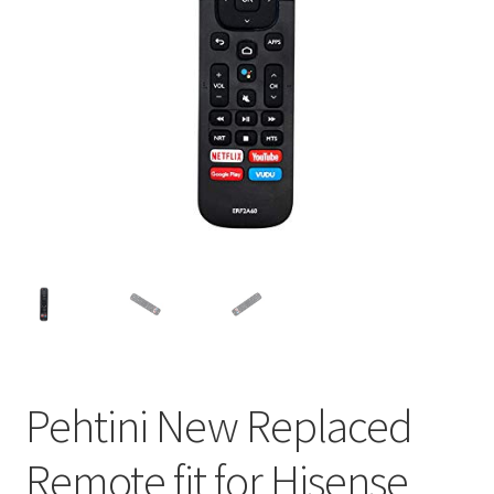
Proyectores
Accesorios
Pehtini New Replaced
Remote fit for Hisense