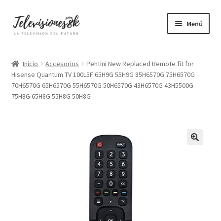
Ir
Ir
Menú
a
al
la
contenido
Pequeñas
navegación
Inicio
Accesorios
Pehtini New Replaced Remote fit for
Hisense Quantum TV 100L5F 65H9G 55H9G 85H6570G 75H6570G
Medianas
70H6570G 65H6570G 55H6570G 50H6570G 43H6570G 43H5500G
75H8G 65H8G 55H8G 50H8G
Grandes
Gigantes
4K
8K
OLED