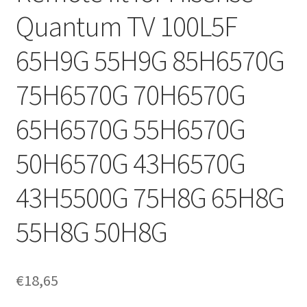
Quantum TV 100L5F
65H9G 55H9G 85H6570G
75H6570G 70H6570G
65H6570G 55H6570G
50H6570G 43H6570G
43H5500G 75H8G 65H8G
55H8G 50H8G
€
18,65